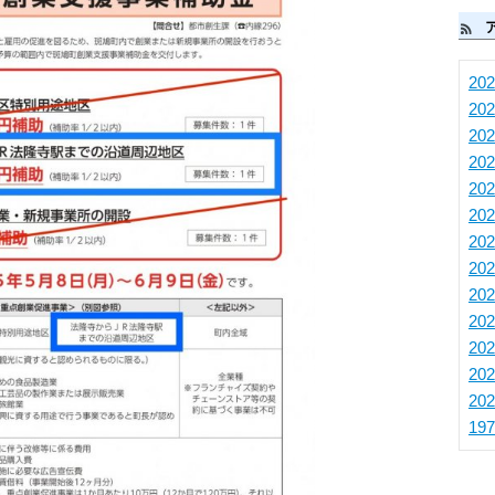
20
20
20
20
20
20
20
20
20
20
20
20
20
19